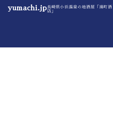
yumachi.jp
長崎県小浜温泉の地酒屋「湯町酒
店」
コ
ン
テ
お知らせ
湯町酒店に
ン
ツ
へ
ス
キ
ッ
プ